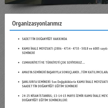
Organizasyonlarımız
SADETTİN DOĞANYİĞİT HAKKINDA
KAMU İHALE MEVZUATI (2886 - 4734 - 4735 - 5018 ve 6085 sayı
SEMİNERİ
CUMHURİYETİ VE TÜRKİYEYİ ÇOK SEVİYORUZ....
AMASYA SEMİNERİ BAŞARIYLA SONUÇLANDI...TÜM KATILIMCILARA
ŞANLIURFA SEMİNERİ: Son Değişikliklerle KAMU İHALE MEVZUATI (
SAADETTİN DOĞANYİĞİT EĞİTİM SEMİNERİ
24-25 NİSAN İSTANBUL; 13-14-15 MAYIS İZMİR KAMU İHALE MEVZUA
DOĞANYİĞİT EĞİTİM SEMİNERLERİ: