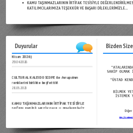
KAMU TAŞINMAZLARININ İRTİFAK TESİSİYLE DEĞERLENDİRİLMES
KATILIMCILARIMIZA TEŞEKKÜR VE BAŞARI DİLEKLERİMİZLE...
MENS SANA Proje Toplantısı (İspanya 14-19
Duyurular
Bizden Size
Nisan 2026)
29.04.2026
"ATALARIND
CULTURAL KALEIDOSCOPE ile Avrupa’nın
SAHİP OLMAK 
renklerini birlikte keşfettik!
28.05.2025
"ÜSTAD KEND
BİLMEK YE
KAMU TAŞINMAZLARININ İRTİFAK TESİSİYLE
İSTEMEK 
DEĞERLENDİRİLMESİ KONULU SEMİNERİMİZ
ANKARA EYÜPOĞLU HOTEL' DE BAŞARIYLA
SONUÇLANDI....DEĞERLİ ÜSTADLARIMIZA VE
Diğer 
TÜM KATILIMCILARIMIZA EN İÇTEN
http://tr.wikiq
TEŞEKKÜRLERİMİZLE.